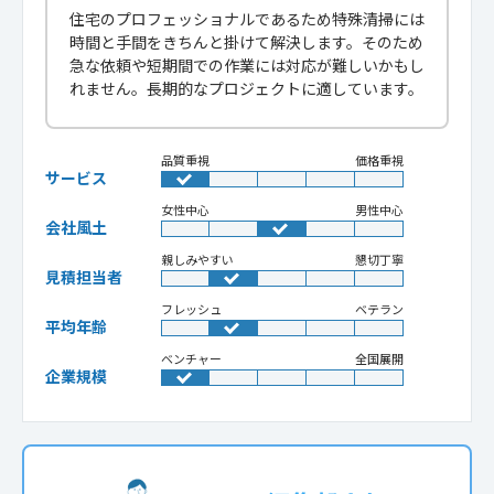
住宅のプロフェッショナルであるため特殊清掃には
時間と手間をきちんと掛けて解決します。そのため
急な依頼や短期間での作業には対応が難しいかもし
れません。長期的なプロジェクトに適しています。
品質重視
価格重視
サービス
女性中心
男性中心
会社風土
親しみやすい
懇切丁寧
見積担当者
フレッシュ
ベテラン
平均年齢
ベンチャー
全国展開
企業規模