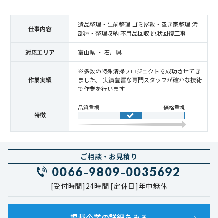
遺品整理・生前整理 ゴミ屋敷・空き家整理 汚
仕事内容
部屋・整理収納 不用品回収 原状回復工事
対応エリア
富山県 ・ 石川県
※多数の特殊清掃プロジェクトを成功させてき
作業実績
ました。 実績豊富な専門スタッフが確かな技術
で作業を行います
品質重視
価格重視
特徴
ご相談・お見積り
0066-9809-0035692
[受付時間]24時間 [定休日]年中無休
掲載企業の詳細をみる