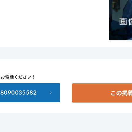
でお電話ください！
この掲
98090035582