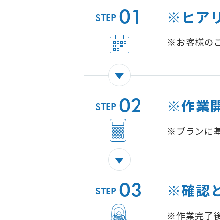
01
※ヒア
STEP
※お客様の
02
※作業
STEP
※プランに
03
※確認
STEP
※作業完了