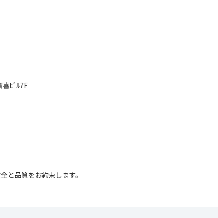
喜ﾋﾞﾙ7F
安全と品質をお約束します。