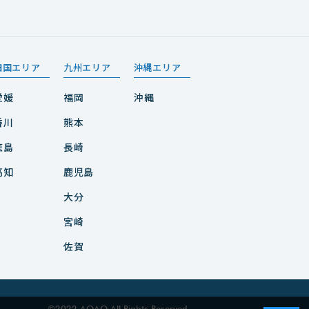
四国エリア
九州エリア
沖縄エリア
愛媛
福岡
沖縄
香川
熊本
徳島
長崎
高知
鹿児島
大分
宮崎
佐賀
©2022 AOAO All Rights Reserved.